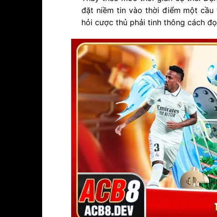
đặt niềm tin vào thời điểm một cầu
hỏi cược thủ phải tinh thông cách đọ