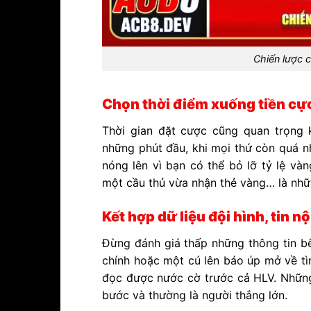
Chiến lược 
Chọn thời điểm xuống tiền cự
Thời gian đặt cược cũng quan trọng 
những phút đầu, khi mọi thứ còn quá n
nóng lên vì bạn có thể bỏ lỡ tỷ lệ và
một cầu thủ vừa nhận thẻ vàng… là nhữ
Kết hợp dữ liệu đội hình, tin n
Đừng đánh giá thấp những thông tin bê
chính hoặc một cú lên báo úp mở về tì
đọc được nước cờ trước cả HLV. Những 
bước và thường là người thắng lớn.