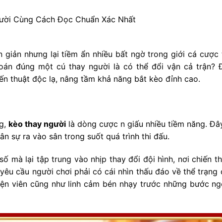
gười Cùng Cách Đọc Chuẩn Xác Nhất
n giản nhưng lại tiềm ẩn nhiều bất ngờ trong giới cá cược 
đoán đúng một cú thay người là có thể đổi vận cả trận? 
ến thuật độc lạ, nâng tầm khả năng bắt kèo đỉnh cao.
ng,
kèo thay người
là dòng cược n giấu nhiều tiềm năng. Đây
 sự ra vào sân trong suốt quá trình thi đấu.
ố mà lại tập trung vào nhịp thay đổi đội hình, nơi chiến t
êu cầu người chơi phải có cái nhìn thấu đáo về thể trạng 
yện viên cũng như linh cảm bén nhạy trước những bước ng