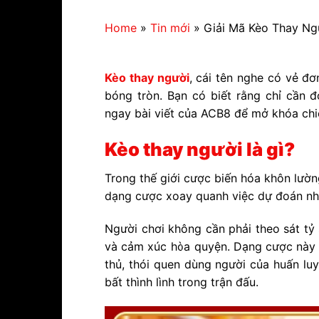
Home
»
Tin mới
»
Giải Mã Kèo Thay N
Kèo thay người
, cái tên nghe có vẻ đơ
bóng tròn. Bạn có biết rằng chỉ cần 
ngay bài viết của ACB8 để mở khóa chi
Kèo thay người là gì?
Trong thế giới cược biến hóa khôn lườ
dạng cược xoay quanh việc dự đoán nhân
Người chơi không cần phải theo sát tỷ s
và cảm xúc hòa quyện. Dạng cược này y
thủ, thói quen dùng người của huấn lu
bất thình lình trong trận đấu.