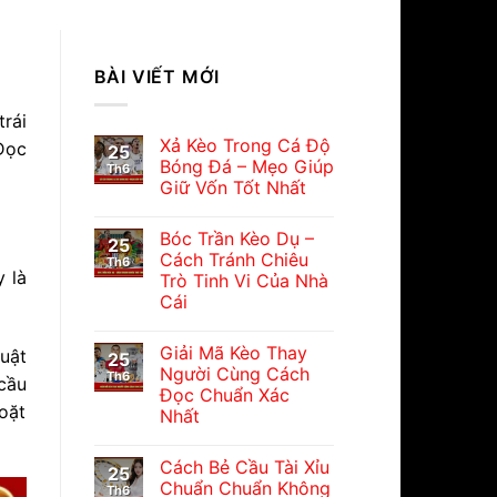
BÀI VIẾT MỚI
trái
Xả Kèo Trong Cá Độ
Đọc
25
Bóng Đá – Mẹo Giúp
Th6
Giữ Vốn Tốt Nhất
Bóc Trần Kèo Dụ –
25
Cách Tránh Chiêu
Th6
 là
Trò Tinh Vi Của Nhà
Cái
Giải Mã Kèo Thay
huật
25
Người Cùng Cách
Th6
cầu
Đọc Chuẩn Xác
oặt
Nhất
Cách Bẻ Cầu Tài Xỉu
25
Chuẩn Chuẩn Không
Th6