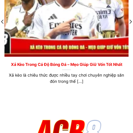
Xả Kèo Trong Cá Độ Bóng Đá – Mẹo Giúp Giữ Vốn Tốt Nhất
Xả kèo là chiêu thức được nhiều tay chơi chuyên nghiệp săn
đón trong thế [...]