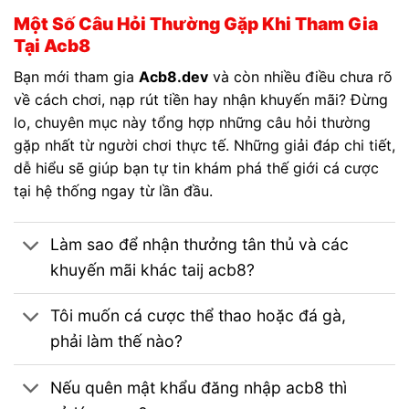
Một Số Câu Hỏi Thường Gặp Khi Tham Gia
Tại Acb8
Bạn mới tham gia
Acb8.dev
và còn nhiều điều chưa rõ
về cách chơi, nạp rút tiền hay nhận khuyến mãi? Đừng
lo, chuyên mục này tổng hợp những câu hỏi thường
gặp nhất từ người chơi thực tế. Những giải đáp chi tiết,
dễ hiểu sẽ giúp bạn tự tin khám phá thế giới cá cược
tại hệ thống ngay từ lần đầu.
Làm sao để nhận thưởng tân thủ và các
khuyến mãi khác taij acb8?
Tôi muốn cá cược thể thao hoặc đá gà,
phải làm thế nào?
Nếu quên mật khẩu đăng nhập acb8 thì