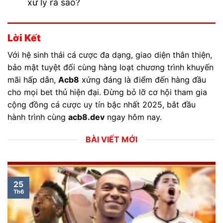
xử lý ra sao?
Lời Kết
Với hệ sinh thái cá cược đa dạng, giao diện thân thiện,
bảo mật tuyệt đối cùng hàng loạt chương trình khuyến
mãi hấp dẫn,
Acb8
xứng đáng là điểm đến hàng đầu
cho mọi bet thủ hiện đại. Đừng bỏ lỡ cơ hội tham gia
cộng đồng cá cược uy tín bậc nhất 2025, bắt đầu
hành trình cùng
acb8.dev
ngay hôm nay.
BÀI VIẾT MỚI
25
Th6