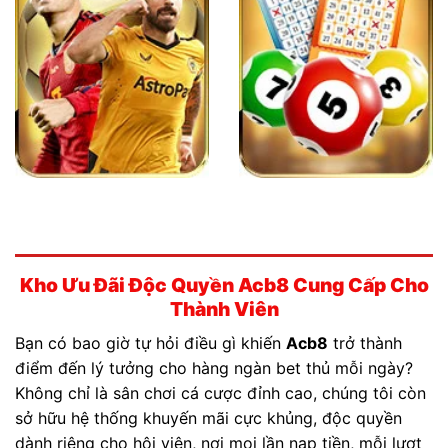
Kho Ưu Đãi Độc Quyền Acb8 Cung Cấp Cho
Thành Viên
Bạn có bao giờ tự hỏi điều gì khiến
Acb8
trở thành
điểm đến lý tưởng cho hàng ngàn bet thủ mỗi ngày?
Không chỉ là sân chơi cá cược đỉnh cao, chúng tôi còn
sở hữu hệ thống khuyến mãi cực khủng, độc quyền
dành riêng cho hội viên, nơi mọi lần nạp tiền, mỗi lượt