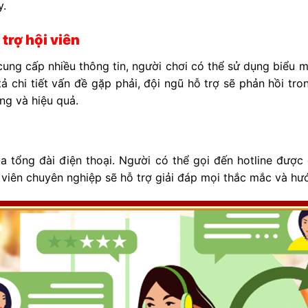
y.
trợ hội viên
ung cấp nhiều thông tin, người chơi có thể sử dụng biểu 
tả chi tiết vấn đề gặp phải, đội ngũ hỗ trợ sẽ phản hồi tr
ng và hiệu quả.
 tổng đài điện thoại. Người có thể gọi đến hotline được
i viên chuyên nghiệp sẽ hỗ trợ giải đáp mọi thắc mắc và hư