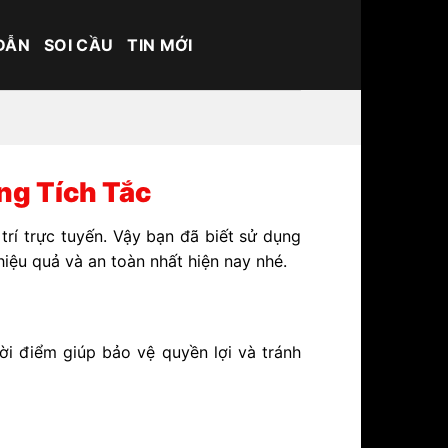
DẪN
SOI CẦU
TIN MỚI
ng Tích Tắc
trí trực tuyến. Vậy bạn đã biết sử dụng
iệu quả và an toàn nhất hiện nay nhé.
hời điểm giúp bảo vệ quyền lợi và tránh