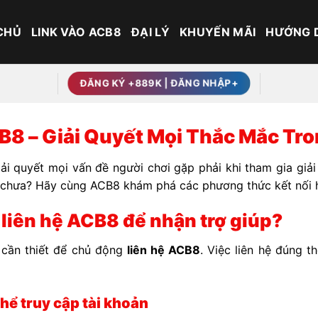
CHỦ
LINK VÀO ACB8
ĐẠI LÝ
KHUYẾN MÃI
HƯỚNG 
ĐĂNG KÝ +889K | ĐĂNG NHẬP+
B8 – Giải Quyết Mọi Thắc Mắc Tro
ải quyết mọi vấn đề người chơi gặp phải khi tham gia giải 
n chưa? Hãy cùng ACB8 khám phá các phương thức kết nối h
 liên hệ ACB8 để nhận trợ giúp?
 cần thiết để chủ động
liên hệ ACB8
. Việc liên hệ đúng t
hể truy cập tài khoản