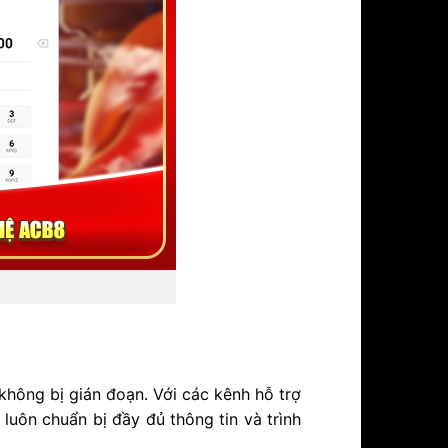
hông bị gián đoạn. Với các kênh hỗ trợ
luôn chuẩn bị đầy đủ thông tin và trình