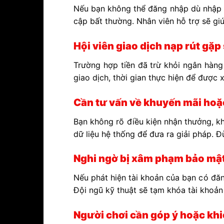
Nếu bạn không thể đăng nhập dù nhập 
cập bất thường. Nhân viên hỗ trợ sẽ gi
Hội viên giao dịch nạp rút gặp
Trường hợp tiền đã trừ khỏi ngân hàng
giao dịch, thời gian thực hiện để được 
Cần tư vấn về khuyến mãi hoặ
Bạn không rõ điều kiện nhận thưởng, k
dữ liệu hệ thống để đưa ra giải pháp. 
Nghi ngờ bị xâm phạm bảo mật
Nếu phát hiện tài khoản của bạn có đăn
Đội ngũ kỹ thuật sẽ tạm khóa tài khoản
Người chơi cần góp ý hoặc khi