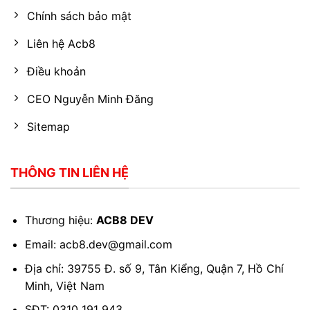
Chính sách bảo mật
Liên hệ Acb8
Điều khoản
CEO Nguyễn Minh Đăng
Sitemap
THÔNG TIN LIÊN HỆ
Thương hiệu:
ACB8 DEV
Email: acb8.dev@gmail.com
Địa chỉ: 39755 Đ. số 9, Tân Kiểng, Quận 7, Hồ Chí
Minh, Việt Nam
SĐT: 0310 191 943