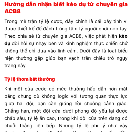
Hướng dẫn nhận biết kèo dụ từ chuyên gia
ACB8
Trong mê trận tỷ lệ cược, đây chính là cái bẫy tinh vi
được thiết kế để đánh trúng tâm lý người chơi non tay.
Theo chia sẻ từ chuyên gia ACB8, việc phát hiện
kèo
dụ
đòi hỏi sự nhạy bén và kinh nghiệm thực chiến chứ
không thể chỉ dựa vào linh cảm. Dưới đây là loạt biểu
hiện thường gặp giúp bạn vạch trần chiêu trò ngụy
trang này.
Tỷ lệ thơm bất thường
Khi một cửa cược có mức thưởng hấp dẫn hơn mặt
bằng chung dù không logic với tương quan thực lực
giữa hai đội, bạn cần gióng hồi chuông cảnh giác.
Chẳng hạn, một đội cửa dưới phong độ yếu lại được
chấp sâu, tỷ lệ ăn cao, trong khi đội cửa trên đang có
chuỗi thắng liên tiếp. Những tỷ lệ phi lý như vậy