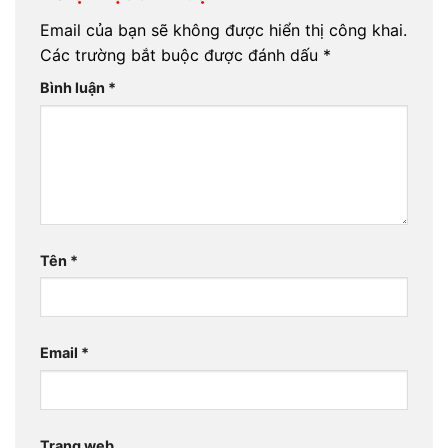
Email của bạn sẽ không được hiển thị công khai.
Các trường bắt buộc được đánh dấu
*
Bình luận
*
Tên
*
Email
*
Trang web