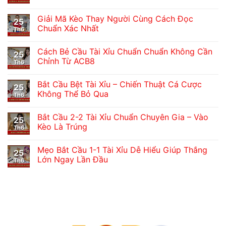
Giải Mã Kèo Thay Người Cùng Cách Đọc
25
Chuẩn Xác Nhất
Th6
Cách Bẻ Cầu Tài Xỉu Chuẩn Chuẩn Không Cần
25
Chỉnh Từ ACB8
Th6
Bắt Cầu Bệt Tài Xỉu – Chiến Thuật Cá Cược
25
Không Thể Bỏ Qua
Th6
Bắt Cầu 2-2 Tài Xỉu Chuẩn Chuyên Gia – Vào
25
Kèo Là Trúng
Th6
Mẹo Bắt Cầu 1-1 Tài Xỉu Dễ Hiểu Giúp Thắng
25
Lớn Ngay Lần Đầu
Th6