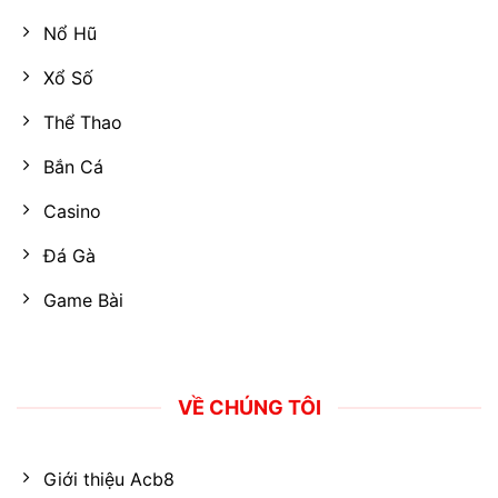
Nổ Hũ
Xổ Số
Thể Thao
Bắn Cá
Casino
Đá Gà
Game Bài
VỀ CHÚNG TÔI
Giới thiệu Acb8