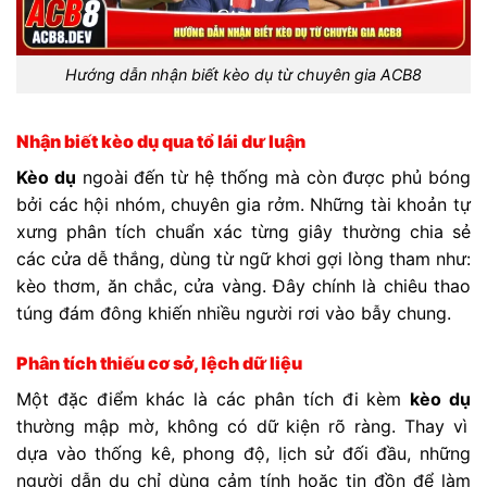
Hướng dẫn nhận biết kèo dụ từ chuyên gia ACB8
Nhận biết kèo dụ qua tổ lái dư luận
Kèo dụ
ngoài đến từ hệ thống mà còn được phủ bóng
bởi các hội nhóm, chuyên gia rởm. Những tài khoản tự
xưng phân tích chuẩn xác từng giây thường chia sẻ
các cửa dễ thắng, dùng từ ngữ khơi gợi lòng tham như:
kèo thơm, ăn chắc, cửa vàng. Đây chính là chiêu thao
túng đám đông khiến nhiều người rơi vào bẫy chung.
Phân tích thiếu cơ sở, lệch dữ liệu
Một đặc điểm khác là các phân tích đi kèm
kèo dụ
thường mập mờ, không có dữ kiện rõ ràng. Thay vì
dựa vào thống kê, phong độ, lịch sử đối đầu, những
người dẫn dụ chỉ dùng cảm tính hoặc tin đồn để làm