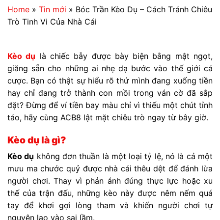
Home
»
Tin mới
»
Bóc Trần Kèo Dụ – Cách Tránh Chiêu
Trò Tinh Vi Của Nhà Cái
Kèo dụ
là chiếc bẫy được bày biện bằng mật ngọt,
giăng sẵn cho những ai nhẹ dạ bước vào thế giới cá
cược. Bạn có thật sự hiểu rõ thứ mình đang xuống tiền
hay chỉ đang trở thành con mồi trong ván cờ đã sắp
đặt? Đừng để ví tiền bay màu chỉ vì thiếu một chút tỉnh
táo, hãy cùng ACB8 lật mặt chiêu trò ngay từ bây giờ.
Kèo dụ là gì?
Kèo dụ
không đơn thuần là một loại tỷ lệ, nó là cả một
mưu ma chước quỷ được nhà cái thêu dệt để đánh lừa
người chơi. Thay vì phản ánh đúng thực lực hoặc xu
thế của trận đấu, những kèo này được nêm nếm quá
tay để khơi gợi lòng tham và khiến người chơi tự
nguyện lao vào sai lầm.