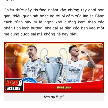
Chiêu thức này thường nhằm vào những tay chơi non
gan, thiếu quan sát hoặc người bị cảm xúc lấn át. Bằng
cách trình bày tỷ lệ ngon khó cưỡng kèm theo các
phân tích lệch hướng, nhà cái sẽ dần kéo bạn vào một
mê cung cược sai mà không hề hay biết.
Kèo dụ là gì?